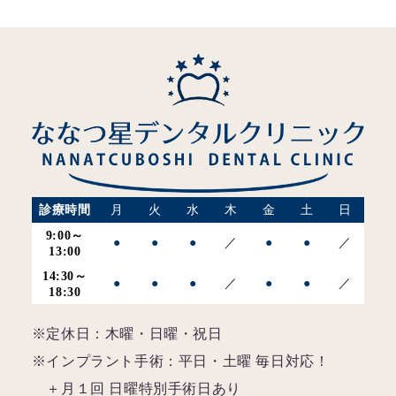
診療時間
月
火
水
木
金
土
日
9:00～
●
●
●
／
●
●
／
13:00
14:30～
●
●
●
／
●
●
／
18:30
※定休日：木曜・日曜・祝日
※インプラント手術：平日・土曜 毎日対応！
＋月１回 日曜特別手術日あり