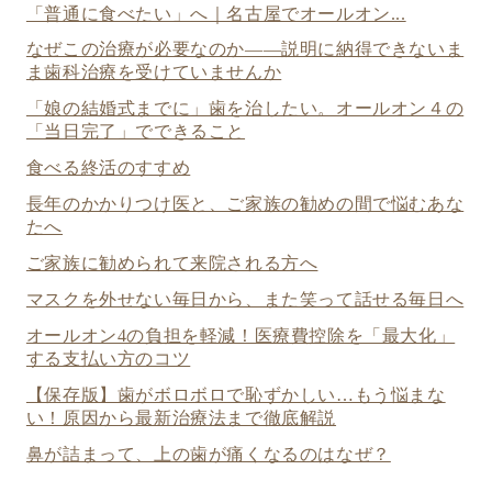
「普通に食べたい」へ｜名古屋でオールオン...
なぜこの治療が必要なのか——説明に納得できないま
ま歯科治療を受けていませんか
「娘の結婚式までに」歯を治したい。オールオン４の
「当日完了」でできること
食べる終活のすすめ
長年のかかりつけ医と、ご家族の勧めの間で悩むあな
たへ
ご家族に勧められて来院される方へ
マスクを外せない毎日から、また笑って話せる毎日へ
オールオン4の負担を軽減！医療費控除を「最大化」
する支払い方のコツ
【保存版】歯がボロボロで恥ずかしい…もう悩まな
い！原因から最新治療法まで徹底解説
鼻が詰まって、上の歯が痛くなるのはなぜ？