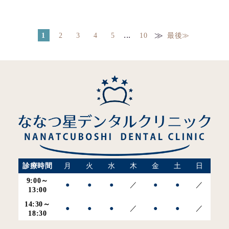
...
≫
1
2
3
4
5
10
最後≫
診療時間
月
火
水
木
金
土
日
9:00～
●
●
●
／
●
●
／
13:00
14:30～
●
●
●
／
●
●
／
18:30