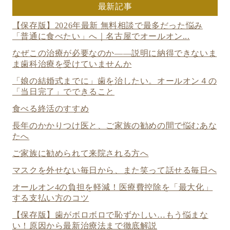
最新記事
【保存版】2026年最新 無料相談で最多だった悩み
「普通に食べたい」へ｜名古屋でオールオン...
なぜこの治療が必要なのか——説明に納得できないま
ま歯科治療を受けていませんか
「娘の結婚式までに」歯を治したい。オールオン４の
「当日完了」でできること
食べる終活のすすめ
長年のかかりつけ医と、ご家族の勧めの間で悩むあな
たへ
ご家族に勧められて来院される方へ
マスクを外せない毎日から、また笑って話せる毎日へ
オールオン4の負担を軽減！医療費控除を「最大化」
する支払い方のコツ
【保存版】歯がボロボロで恥ずかしい…もう悩まな
い！原因から最新治療法まで徹底解説