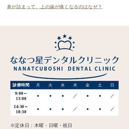
鼻が詰まって、上の歯が痛くなるのはなぜ？
診療時間
月
火
水
木
金
土
日
9:00～
●
●
●
／
●
●
／
13:00
14:30～
●
●
●
／
●
●
／
18:30
※定休日：木曜・日曜・祝日