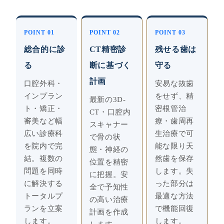
POINT 01
POINT 02
POINT 03
総合的に診
CT精密診
残せる歯は
る
断に基づく
守る
計画
口腔外科・
安易な抜歯
インプラン
をせず、精
最新の3D-
ト・矯正・
密根管治
CT・口腔内
審美など幅
療・歯周再
スキャナー
広い診療科
生治療で可
で骨の状
を院内で完
能な限り天
態・神経の
結。複数の
然歯を保存
位置を精密
問題を同時
します。失
に把握。安
に解決する
った部分は
全で予知性
トータルプ
最適な方法
の高い治療
ランを立案
で機能回復
計画を作成
します。
します。