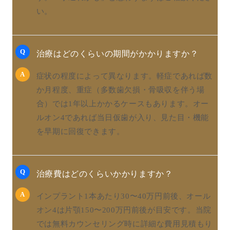
い。
Q
治療はどのくらいの期間がかかりますか？
A
症状の程度によって異なります。軽症であれば数
か月程度、重症（多数歯欠損・骨吸収を伴う場
合）では1年以上かかるケースもあります。オー
ルオン4であれば当日仮歯が入り、見た目・機能
を早期に回復できます。
Q
治療費はどのくらいかかりますか？
A
インプラント1本あたり30〜40万円前後、オール
オン4は片顎150〜200万円前後が目安です。当院
では無料カウンセリング時に詳細な費用見積もり