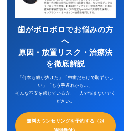
歯がボロボロでお悩みの方
へ
原因・放置リスク・治療法
を徹底解説
「何本も歯が抜けた」「虫歯だらけで恥ずかし
い」「もう手遅れかも…」
そんな不安を感じている方、一人で悩まないでく
ださい。
無料カウンセリングを予約する（24
時間受付）