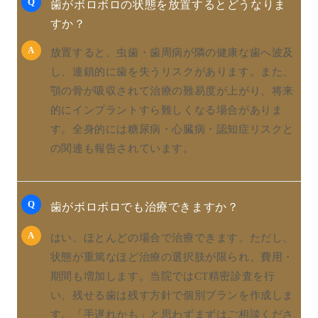
Q
歯がボロボロの状態を放置するとどうなりま
すか？
A
放置すると、虫歯・歯周病が隣の健康な歯へ波及
し、連鎖的に歯を失うリスクがあります。また、
顎の骨が吸収されて治療の難易度が上がり、将来
的にインプラントすら難しくなる場合がありま
す。全身的には糖尿病・心臓病・認知症リスクと
の関連も報告されています。
Q
歯がボロボロでも治療できますか？
A
はい、ほとんどの場合で治療できます。ただし、
状態が重篤なほど治療の選択肢が限られ、費用・
期間も増加します。当院ではCT精密診査を行
い、残せる歯は残す方針で個別プランを作成しま
す。「手遅れかも」と思わずまずはご相談くださ