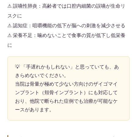
⚠
誤嚥性肺炎：
高齢者では口腔内細菌の誤嚥が生命リ
スクに
⚠
認知症：
咀嚼機能の低下が脳への刺激を減少させる
⚠
栄養不足：
噛めないことで食事の質が低下し低栄養
に
💡
「手遅れかもしれない」と思っていても、あ
きらめないでください。
当院は骨量が極めて少ない方向けの
ザイゴマイ
ンプラント（頬骨インプラント）
にも対応して
おり、他院で断られた症例でも治療が可能なケ
ースがあります。