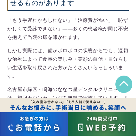
せるものがあります
「もう手遅れかもしれない」「治療費が怖い」「恥ず
かしくて受診できない」——多くの患者様が同じ不安
を抱えて当院の扉を叩かれます。
しかし実際には、歯がボロボロの状態からでも、適切
な治療によって
食事の楽しみ・笑顔の自信・自分らし
い生活
を取り戻された方がたくさんいらっしゃいま
す。
名古屋市緑区・鳴海の
ななつ星デンタルクリニック
で
は、初回カウンセリングを無料で実施しています。ま
ず話を聞くだけでも構いません。あなたの状態に合っ
た最善のプランを、一緒に考えさせてください。