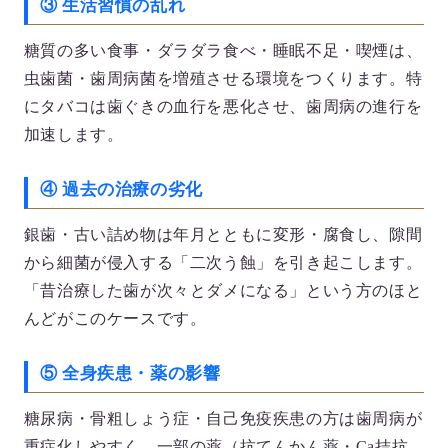
③ 生活習慣の乱れ
糖質の多い食事・ダラダラ食べ・睡眠不足・喫煙は、
虫歯菌・歯周病菌を増殖させる環境をつくります。特
にタバコは歯ぐきの血行を悪化させ、歯周病の進行を
加速します。
④ 過去の治療の劣化
銀歯・古い詰め物は年月とともに変形・腐食し、隙間
から細菌が侵入する「二次う蝕」を引き起こします。
「昔治療した歯が次々とダメになる」という方のほと
んどがこのケースです。
⑤ 全身疾患・薬の影響
糖尿病・骨粗しょう症・自己免疫疾患の方は歯周病が
重症化しやすく、一部の薬（抗てんかん薬・Ca拮抗