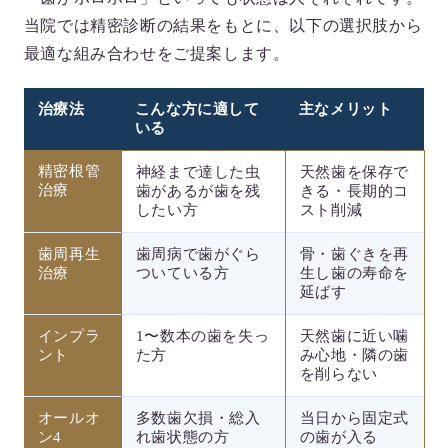
当院では精密診断の結果をもとに、以下の選択肢から
最適な組み合わせをご提案します。
治療法
こんな方に適して
主なメリット
いる
精密根管
神経まで達した虫
天然歯を保存で
治療
歯があるが歯を残
きる・長期的コ
したい方
スト削減
歯周再生
歯周病で歯がぐら
骨・歯ぐきを再
治療
ついている方
生し歯の寿命を
延ばす
インプラ
1〜数本の歯を失っ
天然歯に近い噛
ント
た方
み心地・隣の歯
を削らない
オールオ
多数歯欠損・総入
当日から固定式
ン4
れ歯状態の方
の歯が入る