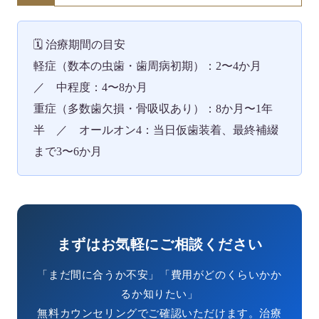
🗓
治療期間の目安
軽症（数本の虫歯・歯周病初期）：2〜4か月
／ 中程度：4〜8か月
重症（多数歯欠損・骨吸収あり）：8か月〜1年
半 ／ オールオン4：当日仮歯装着、最終補綴
まで3〜6か月
まずはお気軽にご相談ください
「まだ間に合うか不安」「費用がどのくらいかか
るか知りたい」
無料カウンセリングでご確認いただけます。治療