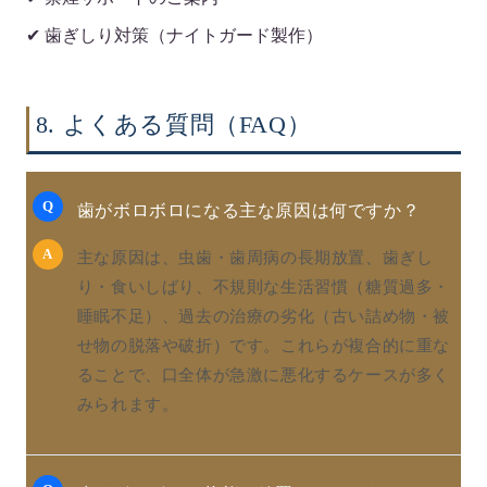
✔ 歯ぎしり対策（ナイトガード製作）
8. よくある質問（FAQ）
Q
歯がボロボロになる主な原因は何ですか？
A
主な原因は、虫歯・歯周病の長期放置、歯ぎし
り・食いしばり、不規則な生活習慣（糖質過多・
睡眠不足）、過去の治療の劣化（古い詰め物・被
せ物の脱落や破折）です。これらが複合的に重な
ることで、口全体が急激に悪化するケースが多く
みられます。