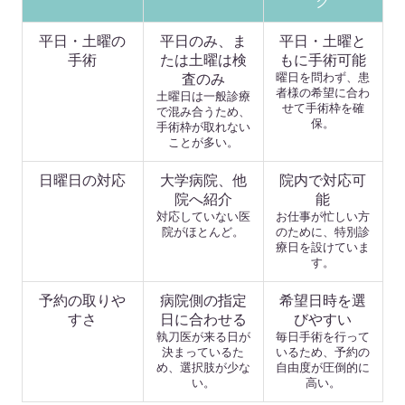
ク
平日・土曜の
平日のみ、ま
平日・土曜と
手術
たは土曜は検
もに手術可能
曜日を問わず、患
査のみ
者様の希望に合わ
土曜日は一般診療
せて手術枠を確
で混み合うため、
保。
手術枠が取れない
ことが多い。
日曜日の対応
大学病院、他
院内で対応可
院へ紹介
能
対応していない医
お仕事が忙しい方
院がほとんど。
のために、特別診
療日を設けていま
す。
予約の取りや
病院側の指定
希望日時を選
すさ
日に合わせる
びやすい
執刀医が来る日が
毎日手術を行って
決まっているた
いるため、予約の
め、選択肢が少な
自由度が圧倒的に
い。
高い。