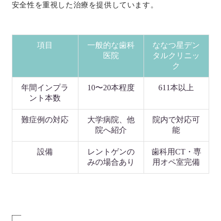
安全性を重視した治療を提供しています。
項目
一般的な歯科
ななつ星デン
医院
タルクリニッ
ク
年間インプラ
10〜20本程度
611本以上
ント本数
難症例の対応
大学病院、他
院内で対応可
院へ紹介
能
設備
レントゲンの
歯科用CT・専
みの場合あり
用オペ室完備