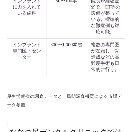
インプラント
50〜100本
院長が経験豊
に力を入れて
富で、CT等の
いる歯科
設備が整って
いる。標準的
な難症例も対
応可能。
インプラント
300〜1,000本超
複数の専門医
専門医・セン
が在籍し、骨
ター
造成などの高
難度手術も日
常的に行う。
厚生労働省の調査データと、民間調査機関による市場デ
ータ参照
ななつ星デンタルクリニックでは