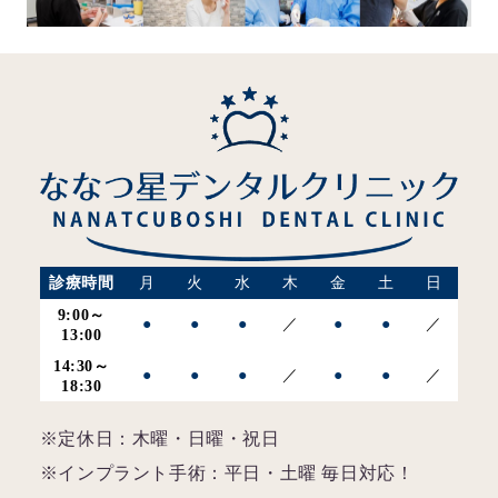
診療時間
月
火
水
木
金
土
日
9:00～
●
●
●
／
●
●
／
13:00
14:30～
●
●
●
／
●
●
／
18:30
※定休日：木曜・日曜・祝日
※インプラント手術：平日・土曜 毎日対応！