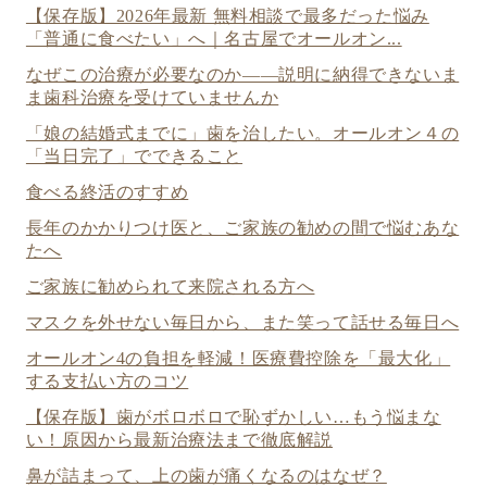
【保存版】2026年最新 無料相談で最多だった悩み
「普通に食べたい」へ｜名古屋でオールオン...
なぜこの治療が必要なのか——説明に納得できないま
ま歯科治療を受けていませんか
「娘の結婚式までに」歯を治したい。オールオン４の
「当日完了」でできること
食べる終活のすすめ
長年のかかりつけ医と、ご家族の勧めの間で悩むあな
たへ
ご家族に勧められて来院される方へ
マスクを外せない毎日から、また笑って話せる毎日へ
オールオン4の負担を軽減！医療費控除を「最大化」
する支払い方のコツ
【保存版】歯がボロボロで恥ずかしい…もう悩まな
い！原因から最新治療法まで徹底解説
鼻が詰まって、上の歯が痛くなるのはなぜ？