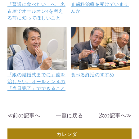
「普通に食べたい」へ｜名
ま歯科治療を受けていませ
古屋でオールオン4を考え
んか
る前に知ってほしいこと
「娘の結婚式までに」歯を
食べる終活のすすめ
治したい。オールオン４の
「当日完了」でできること
≪前の記事へ
一覧に戻る
次の記事へ≫
カレンダー