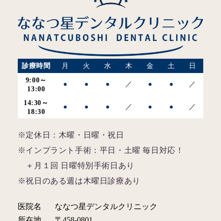
診療時間
月
火
水
木
金
土
日
9:00～
●
●
●
／
●
●
／
13:00
14:30～
●
●
●
／
●
●
／
18:30
※定休日：木曜・日曜・祝日
※インプラント手術：平日・土曜 毎日対応！
＋月１回 日曜特別手術日あり
※祝日のある週は木曜日診療あり
医院名
ななつ星デンタルクリニック
所在地
〒458-0801