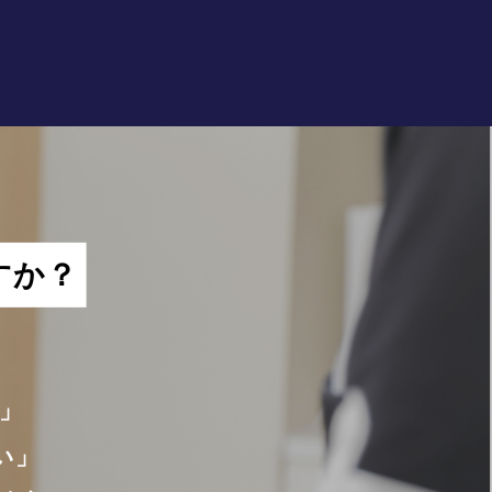
すか？
」
い」