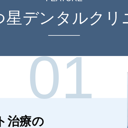
つ星
デンタルクリ
01
ト治療の