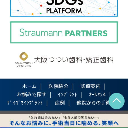
ホーム
医院紹介
診療案内
お悩みで探す
ｲﾝﾌﾟﾗﾝﾄ
ｵｰﾙｵﾝ4
ｻﾞｲｺﾞﾏｲﾝﾌﾟﾗﾝﾄ
症例
他院からの手術依頼
COPYRIGHT@ 名古屋市緑区の歯医者ならななつ星デンタルクリニッ
クへ