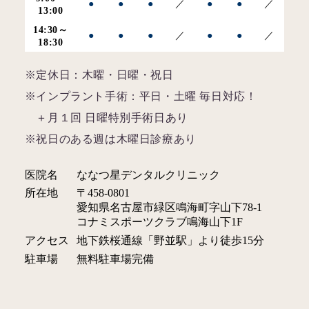
●
●
●
／
●
●
／
13:00
14:30～
●
●
●
／
●
●
／
18:30
※定休日：木曜・日曜・祝日
※インプラント手術：平日・土曜 毎日対応！
＋月１回 日曜特別手術日あり
※祝日のある週は木曜日診療あり
医院名
ななつ星デンタルクリニック
所在地
〒458-0801
愛知県名古屋市緑区鳴海町字山下78-1
コナミスポーツクラブ鳴海山下1F
アクセス
地下鉄桜通線「野並駅」より徒歩15分
駐車場
無料駐車場完備