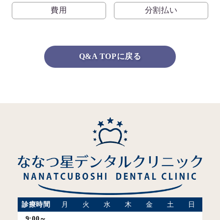
費用
分割払い
Q&A TOPに戻る
診療時間
月
火
水
木
金
土
日
9:00～